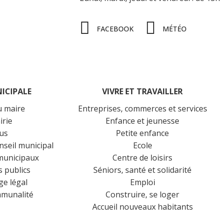
FACEBOOK
MÉTÉO
NICIPALE
VIVRE ET TRAVAILLER
u maire
Entreprises, commerces et services
irie
Enfance et jeunesse
lus
Petite enfance
nseil municipal
Ecole
 municipaux
Centre de loisirs
 publics
Séniors, santé et solidarité
ge légal
Emploi
mmunalité
Construire, se loger
Accueil nouveaux habitants