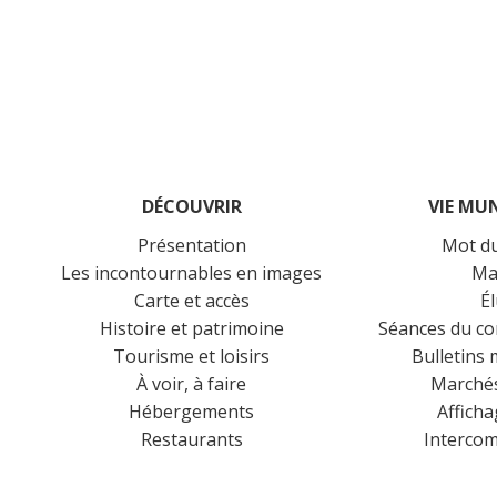
DÉCOUVRIR
VIE MU
Présentation
Mot d
Les incontournables en images
Ma
Carte et accès
É
Histoire et patrimoine
Séances du co
Tourisme et loisirs
Bulletins
À voir, à faire
Marchés
Hébergements
Afficha
Restaurants
Interco