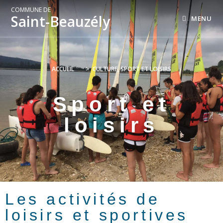
COMMUNE DE
Saint-Beauzély
MENU
ACCUEIL
>
CULTURE, SPORT ET LOISIRS
Sport et
loisirs
Les activités de
loisirs et sportives