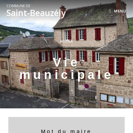
COMMUNE DE
Saint-Beauzély
MENU
ACCUEIL
Vie
municipale
Mot du maire