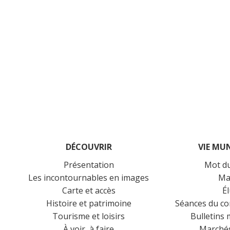
DÉCOUVRIR
VIE MU
Présentation
Mot d
Les incontournables en images
Ma
Carte et accès
É
Histoire et patrimoine
Séances du co
Tourisme et loisirs
Bulletins
À voir, à faire
Marchés