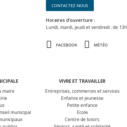
CONTACTEZ-NOUS
Horaires d’ouverture :
Lundi, mardi, jeudi et vendredi : de 13
FACEBOOK
MÉTÉO
NICIPALE
VIVRE ET TRAVAILLER
u maire
Entreprises, commerces et services
irie
Enfance et jeunesse
lus
Petite enfance
nseil municipal
Ecole
 municipaux
Centre de loisirs
 publics
Séniors, santé et solidarité