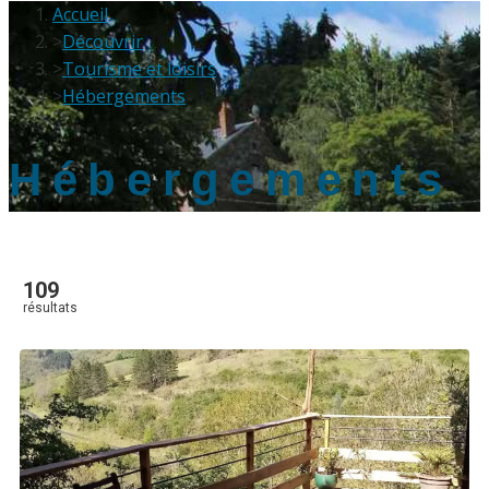
Accueil
>
Découvrir
>
Tourisme et loisirs
>
Hébergements
Hébergements
109
résultats