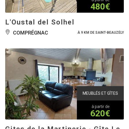
480€
L'Oustal del Solhel
COMPRÉGNAC
À 9 KM DE SAINT-BEAUZÉLY
MEUBLÉS ET GÎTES
à partir de
620€
Gites de la Martinerie - Gîte Le