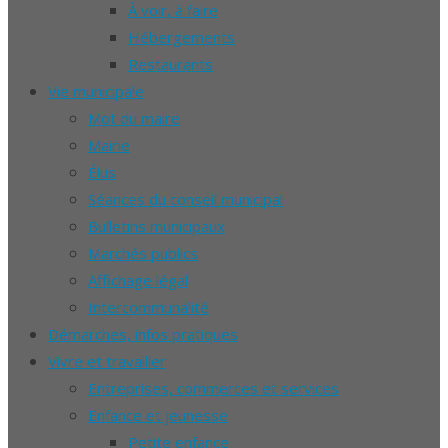
À voir, à faire
Hébergements
Restaurants
Vie municipale
Mot du maire
Mairie
Élus
Séances du conseil municipal
Bulletins municipaux
Marchés publics
Affichage légal
Intercommunalité
Démarches, infos pratiques
Vivre et travailler
Entreprises, commerces et services
Enfance et jeunesse
Petite enfance