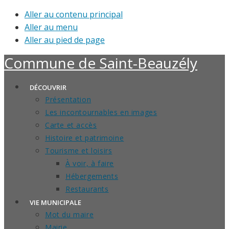
Aller au contenu principal
Aller au menu
Aller au pied de page
Commune de
Saint-Beauzély
DÉCOUVRIR
Présentation
Les incontournables en images
Carte et accès
Histoire et patrimoine
Tourisme et loisirs
À voir, à faire
Hébergements
Restaurants
VIE MUNICIPALE
Mot du maire
Mairie