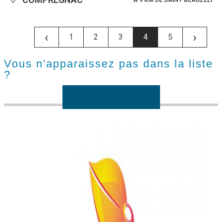
‹
›
1
2
3
4
5
Vous n'apparaissez pas dans la liste
?
Faites-nous le savoir