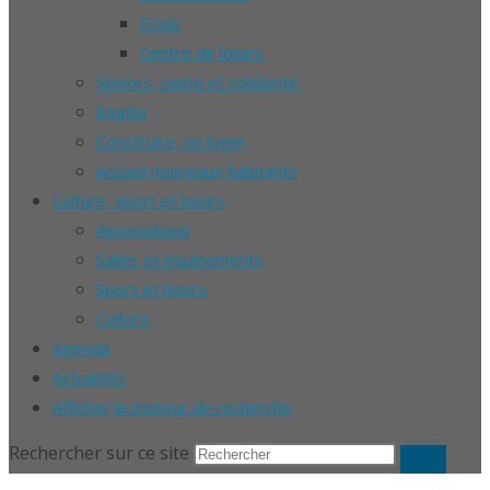
Ecole
Centre de loisirs
Séniors, santé et solidarité
Emploi
Construire, se loger
Accueil nouveaux habitants
Culture, sport et loisirs
Associations
Salles et équipements
Sport et loisirs
Culture
Agenda
Actualités
Afficher le moteur de recherche
Rechercher sur ce site