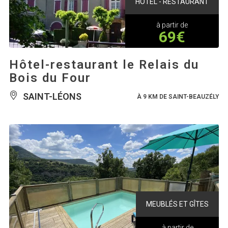
HÔTEL - RESTAURANT
à partir de
69€
Hôtel-restaurant le Relais du
Bois du Four
SAINT-LÉONS
À 9 KM DE SAINT-BEAUZÉLY
MEUBLÉS ET GÎTES
à partir de