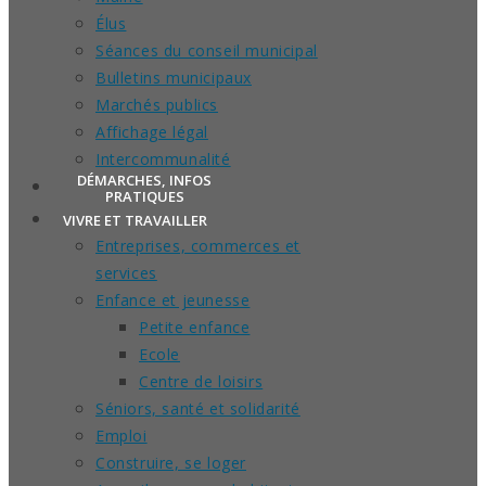
Élus
Séances du conseil municipal
Bulletins municipaux
Marchés publics
Affichage légal
Intercommunalité
DÉMARCHES, INFOS
PRATIQUES
VIVRE ET TRAVAILLER
Entreprises, commerces et
services
Enfance et jeunesse
Petite enfance
Ecole
Centre de loisirs
Séniors, santé et solidarité
Emploi
Construire, se loger