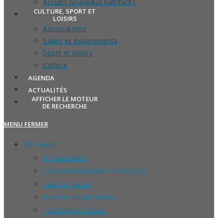
Accueil nouveaux habitants
CULTURE, SPORT ET
LOISIRS
Associations
Salles et équipements
Sport et loisirs
Culture
AGENDA
ACTUALITÉS
AFFICHER LE MOTEUR
DE RECHERCHE
MENU
FERMER
Découvrir
Présentation
Les incontournables en images
Carte et accès
Histoire et patrimoine
Tourisme et loisirs